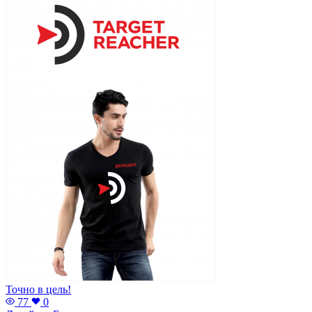
Точно в цель!
77
0