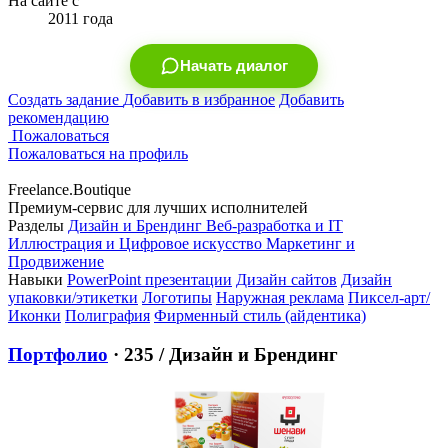
На сайте с
2011 года
Начать диалог
Создать задание
Добавить в избранное
Добавить
рекомендацию
Пожаловаться
Пожаловаться на профиль
Freelance.Boutique
Премиум-сервис для лучших исполнителей
Разделы
Дизайн и Брендинг
Веб-разработка и IT
Иллюстрация и Цифровое искусство
Маркетинг и
Продвижение
Навыки
PowerPoint презентации
Дизайн сайтов
Дизайн
упаковки/этикетки
Логотипы
Наружная реклама
Пиксел-арт/
Иконки
Полиграфия
Фирменный стиль (айдентика)
Портфолио
· 235
/ Дизайн и Брендинг