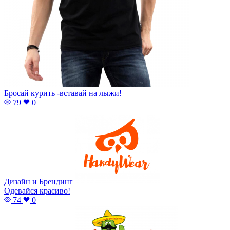
Бросай курить -вставай на лыжи!
79
0
Дизайн и Брендинг
Одевайся красиво!
74
0