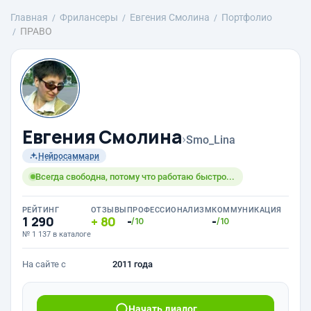
Главная
Фрилансеры
Евгения Смолина
Портфолио
ПРАВО
Евгения Смолина
›
Smo_Lina
Нейросаммари
Всегда свободна, потому что работаю быстро...
РЕЙТИНГ
ОТЗЫВЫ
ПРОФЕССИОНАЛИЗМ
КОММУНИКАЦИЯ
1 290
80
-
-
/10
/10
№ 1 137 в каталоге
На сайте с
2011 года
Начать диалог