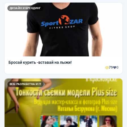
ДИЗАЙН И БРЕНДИНГ
Бросай курить -вставай на лыжи!
79
0
ВЕБ-РАЗРАБОТКА И IT