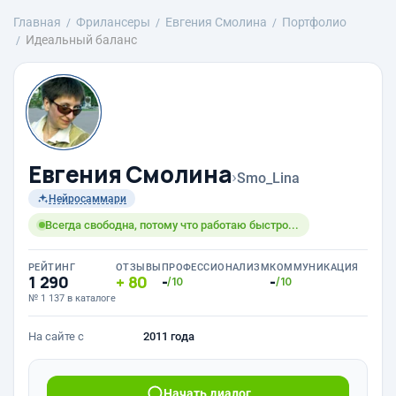
Главная
Фрилансеры
Евгения Смолина
Портфолио
Идеальный баланс
Евгения Смолина
›
Smo_Lina
Нейросаммари
Всегда свободна, потому что работаю быстро...
РЕЙТИНГ
ОТЗЫВЫ
ПРОФЕССИОНАЛИЗМ
КОММУНИКАЦИЯ
1 290
80
-
-
/10
/10
№ 1 137 в каталоге
На сайте с
2011 года
Начать диалог