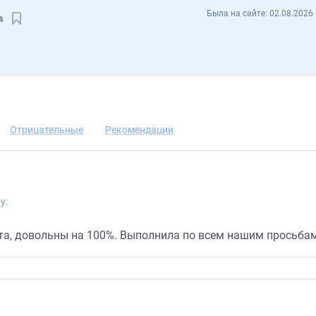
Евгения Смолина Smo_Lina - Отзывы
Была на сайте:
02.08.2026 
a
Сохранить контакт
Отрицательные
Рекомендации
у:
та, довольны на 100%. Выполнила по всем нашим просьбам