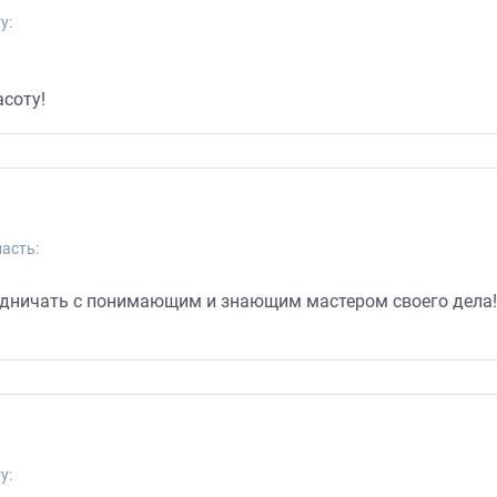
у:
асоту!
асть:
удничать с понимающим и знающим мастером своего дела! 
у: