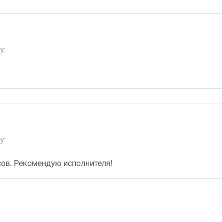
у:
у:
осов. Рекомендую исполнителя!