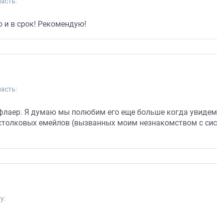
асть:
 и в срок! Рекомендую!
асть:
флаер. Я думаю мы полюбим его еще больше когда увидем
естолковых емейлов (вызванных моим незнакомством с сис
у: