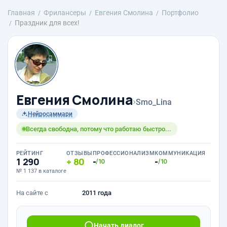
Главная
Фрилансеры
Евгения Смолина
Портфолио
Праздник для всех!
Евгения Смолина
›
Smo_Lina
Нейросаммари
Всегда свободна, потому что работаю быстро...
РЕЙТИНГ
ОТЗЫВЫ
ПРОФЕССИОНАЛИЗМ
КОММУНИКАЦИЯ
1 290
80
-
-
/10
/10
№ 1 137 в каталоге
На сайте с
2011 года
Начать диалог