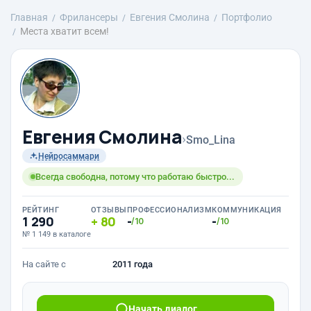
Главная
Фрилансеры
Евгения Смолина
Портфолио
Места хватит всем!
Евгения Смолина
›
Smo_Lina
Нейросаммари
Всегда свободна, потому что работаю быстро...
РЕЙТИНГ
ОТЗЫВЫ
ПРОФЕССИОНАЛИЗМ
КОММУНИКАЦИЯ
1 290
80
-
-
/10
/10
№ 1 149 в каталоге
На сайте с
2011 года
Начать диалог