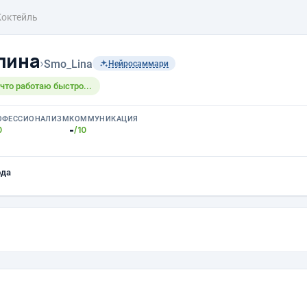
Коктейль
лина
›
Smo_Lina
Нейросаммари
 что работаю быстро...
ОФЕССИОНАЛИЗМ
КОММУНИКАЦИЯ
-
0
/10
ода