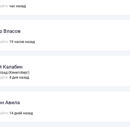
о
сайте:
час назад
р Власов
сайте:
19 часов назад
й Калабин
град (Кенигсберг)
сайте:
4 дня назад
н Авила
сайте:
14 дней назад