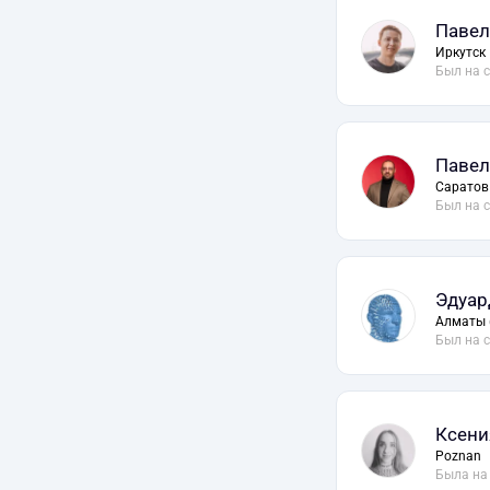
Павел
Иркутск
Был на 
Павел
Саратов
Был на 
Эдуар
Алматы 
Был на 
Ксени
Poznan
Была на