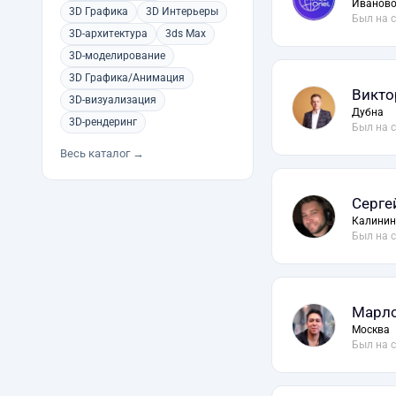
Иванов
3D Графика
3D Интерьеры
Был на 
3D-архитектура
3ds Max
3D-моделирование
3D Графика/Анимация
Викто
3D-визуализация
Дубна
3D-рендеринг
Был на 
Весь каталог →
Серге
Калинин
Был на 
Марло
Москва
Был на 