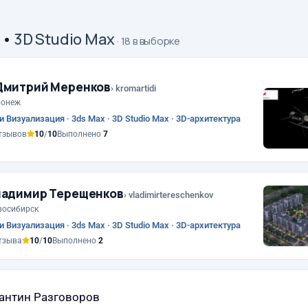
•
3D Studio Max
· 18 в выборке
митрий Меренков
› kromartidi
ронеж
и Визуализация · 3ds Max · 3D Studio Max · 3D-архитектура
тзывов
10
/
10
Выполнено
7
ладимир Терещенков
› vladimirtereschenkov
восибирск
и Визуализация · 3ds Max · 3D Studio Max · 3D-архитектура
тзыва
10
/
10
Выполнено
2
антин Разговоров