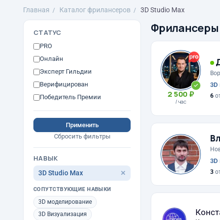
Главная
Каталог фрилансеров
3D Studio Max
Фрилансеры
СТАТУС
PRO
Онлайн
Д
Эксперт Гильдии
Во
Верифицирован
3D 
2 500 ₽
6
о
Победитель Премии
/ час
Применить
В
Сбросить фильтры
Но
НАВЫК
3D 
3
о
3D Studio Max
✕
СОПУТСТВУЮЩИЕ НАВЫКИ
3D моделирование
Конст
3D Визуализация