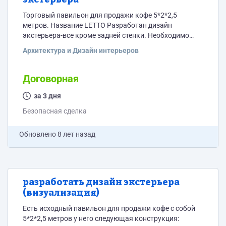
Торговый павильон для продажи кофе 5*2*2,5
метров. Название LETTO Разработан дизайн
экстерьера-все кроме задней стенки. Необходимо
разработать графический дизайн задней стенки,
Архитектура и Дизайн интерьеров
который будет привлекать покупателей, идущих по
набережной с обратной стороны павильона-
привлекать к тому, чтобы они обошли павильон и
Договорная
сделали покупку. Для выполнения работ скорее всего
будет использоваться самоклеящаяся пленка. Идея
за 3 дня
1 –оптическая иллюзия -имитация отсутствия задней
Безопасная сделка
стенки, павильон «в разрезе» где будет изображен...
Обновлено
8 лет назад
разработать дизайн экстерьера
(визуализация)
Есть исходный павильон для продажи кофе с собой
5*2*2,5 метров у него следующая конструкция: