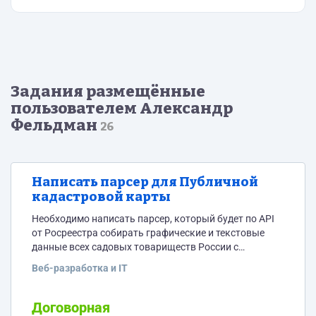
Задания размещённые
пользователем Александр
Фельдман
26
Написать парсер для Публичной
кадастровой карты
Необходимо написать парсер, который будет по API
от Росреестра собирать графические и текстовые
данные всех садовых товариществ России с
Публичной кадастровой карты (далее ПКК),
Веб-разработка и IT
систематизировать их и выдавать в виде карты и
таблиц. По сути, необходимо создать «зеркало» ПКК,
которое будет дополнено необходимой информацией
Договорная