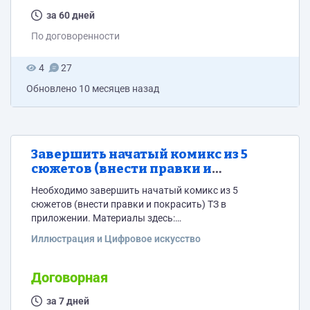
по садовым товариществам. Желательно требуется
разработчик, который имеет отношение к созданию
за 60 дней
следующих зеркал ПКК: https://kadbase.ru/
По договоренности
https://rosreestr.ru.net/ https://egrnreestroo.ru/map
https://egrp365.org/map/ https://egrp365.org/dev/
4
27
https://a.roscadastres.com/map...
Обновлено
10 месяцев назад
Завершить начатый комикс из 5
сюжетов (внести правки и
покрасить)
Необходимо завершить начатый комикс из 5
сюжетов (внести правки и покрасить) ТЗ в
приложении. Материалы здесь:
https://drive.google.com/file/d/1JN-dyowtby-
Иллюстрация и Цифровое искусство
qmtWyv533XTlGM6SeQUyu/view?usp=sharing
Договорная
за 7 дней