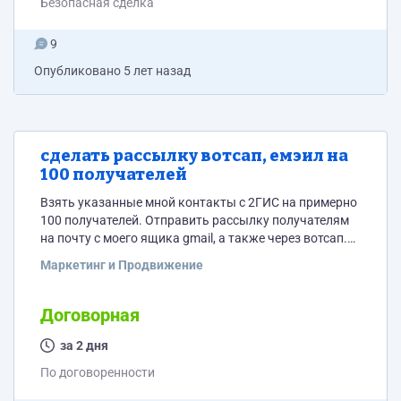
Безопасная сделка
9
Опубликовано
5 лет назад
сделать рассылку вотсап, емэил на
100 получателей
Взять указанные мной контакты с 2ГИС на примерно
100 получателей. Отправить рассылку получателям
на почту с моего ящика gmail, а также через вотсап.
Учесть лимиты ежедневной отправки писем через
Маркетинг и Продвижение
gmail. Текст рассылки а также пароль и логин от
почты дам в личке. Инструкции по отправке
рассылки на вотсап без создания контакта здесь:
Договорная
https://fan-android.com/instructions/3019-kak-otpravit-
soobschenie-v-whatsapp-bez-dobavlenija-kontakta.html
за 2 дня
Цена договорная
По договоренности