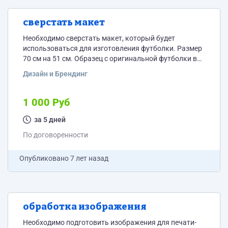
сверстать макет
Необходимо сверстать макет, который будет
использоваться для изготовления футболки. Размер
70 см на 51 см. Образец с оригинальной футболки в
приложении. Основная идея графики-такая же как и
Дизайн и Брендинг
на оригинале. Обязательно использовать элементы-
череп(видна шея мертвеца), очки, бусы, перья как у
индейца, повязка. Связь обязательно через вотсап.
1 000 Руб
за 5 дней
По договоренности
Опубликовано
7 лет назад
обработка изображения
Необходимо подготовить изображения для печати-