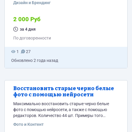
Дизайн и Брендинг
хорошего качества с удачным цветовым решением
всех 5 валют. Либо отрисовать с нуля, как удобнее.
Формат у всех значков должен быть такой же, как у
2 000 Руб
дирхама в черновике-круг в котором находится
значок валюты, а в «обводке» надпись-вверху...
за 4 дня
По договоренности
1
27
Обновлено
2 года назад
Восстановить старые черно белые
фото с помощью нейросети
Максимально восстановить старые черно белые
фото с помощью нейросети, а также с помощью
редакторов. Количество 44 шт. Примеры того
результата который нужен прилагаю (3 файла
Фото и Контент
"пример") Также прилагаю для начала 2 исходника из