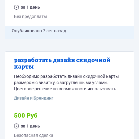
за 1 день
Без предоплаты
Опубликовано
7 лет назад
разработать дизайн скидочной
карты
Необходимо разработать дизайн скидочной карты
размером с визитку, с загругленными углами.
Цветовое решение по возможности использовать
такое же, как у павильона -преимущественно
Дизайн и Брендинг
зелёные тона, но не обязательно, можно частично.
Лицевая сторона: Текст: Мое имя ......... Мой
байк................................ Мое кафе Letto Графику
500 Руб
придумать После фразы "меня зовут" и "мой байк"
нужно просто оставить пространство для текста,
за 1 день
туда сотрудник типографии самостоятельно внесёт
Безопасная сделка
данные перед печатью Обратная...