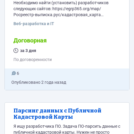
Необходимо найти (установить) разработчиков
следующих сайтов: https://egrp365.org/map/
Росреестр-выписка.рус/кадастровая_карта
https://rreestr-map.ru/ https://a.roscadastres.com/map
Веб-разработка и IT
https://datametr.su/kadmap/
https://egrnreestroo.ru/map https://gosbti.com/
https://publichnaya-kadastrovaya-karta.com/map/
Договорная
Необходимы контакты компаний, которые
разрабатывали данные сайты
за 3 дня
По договоренности
6
Опубликовано
2 года назад
Парсинг данных с Публичной
Кадастровой Карты
Я ищу разработчика ПО. Задача ПО-парсить данные с
публичной кадастровой карты. Нужен не просто