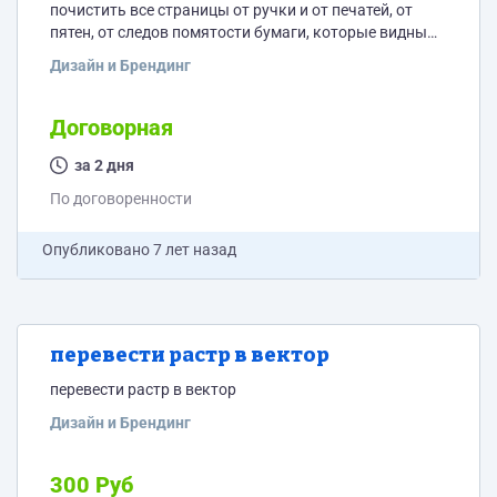
почистить все страницы от ручки и от печатей, от
пятен, от следов помятости бумаги, которые видны
на сканах, оставить только содержимое,
Дизайн и Брендинг
напечатанное типографией. Вся подложка под
типографской графикой должна быть однотонной.
Договорная
за 2 дня
По договоренности
Опубликовано
7 лет назад
перевести растр в вектор
перевести растр в вектор
Дизайн и Брендинг
300 Руб