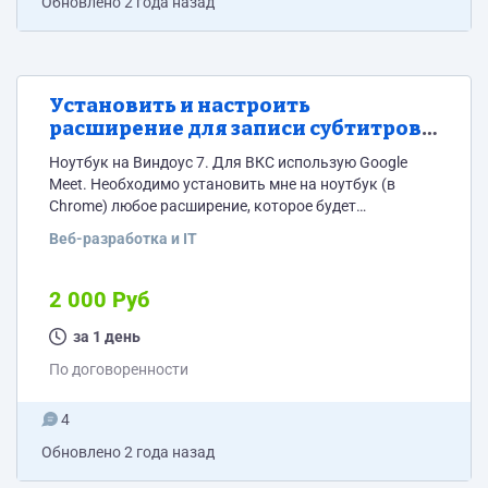
Обновлено
2 года назад
Установить и настроить
расширение для записи субтитров в
Google meet
Ноутбук на Виндоус 7. Для ВКС использую Google
Meet. Необходимо установить мне на ноутбук (в
Chrome) любое расширение, которое будет
записывать и сохранять субтитры НА РУССКОМ
Веб-разработка и IT
ЯЗЫКЕ во время ВКС Google Meet. После установки
необходима настройка и проверка путем проведения
пробного ВКС с исполнителем задания. Субтитры в
2 000 Руб
Google meet у меня работают, на русском языке
отражаются субтитры всех участников ВКС, но нужно
за 1 день
найти способ...
По договоренности
4
Обновлено
2 года назад