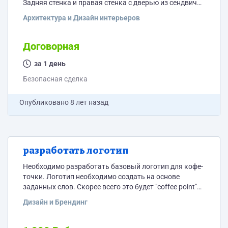
Задняя стенка и правая стенка с дверью из сендвич
панели. Лицевая и левая сторона из стекла.
Архитектура и Дизайн интерьеров
Павильон будет "обшиваться" деревом, сначала
фанерой, затем планкеном шириной 7 см с передней
стороны и по бокам доской шириной 13 см. Исходя из
Договорная
того, что павильон будет отделан деревом,
необходимо подобрать актуальное для данного...
за 1 день
Безопасная сделка
Опубликовано
8 лет назад
разработать логотип
Необходимо разработать базовый логотип для кофе-
точки. Логотип необходимо создать на основе
заданных слов. Скорее всего это будет "coffee point"
либо "coffee time"(в данный момент решается), можно
Дизайн и Брендинг
добавить к словам элемент графики(на усмотрение
дизайнера) Главный элемент, который будет
изготавливаться на основе логотипа-это вывеска.