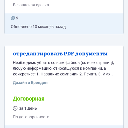
Безопасная сделка
9
Обновлено
10 месяцев назад
отредактировать PDF документы
Необходимо убрать со всех файлов (со всех страниц),
любую информацию, относящуюся к компании, а
конкретнее: 1. Название компании 2. Печать 3. Имя
директора 4. Реквизиты 5. Любые контактные
Дизайн и Брендинг
данные, относящиеся к компании -телефоны, емэилы,
контакты представителей итд. Ссылку на документы
пришлю. Всего 10 PDF файлов. Внимательно изучите
Договорная
каждый документ, необходимо убрать все
вышеперечисленные данные. После редактирования
за 1 день
документа сделайте контрольную проверку. В
По договоренности
приложении образец.