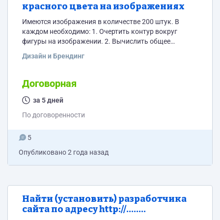
красного цвета на изображениях
Имеются изображения в количестве 200 штук. В
каждом необходимо: 1. Очертить контур вокруг
фигуры на изображении. 2. Вычислить общее
количество пикселей внутри контура, а также
Дизайн и Брендинг
количество пикселей красного цвета. Неважно в
каких единицах вычислять содержимое контура и
красного цвета в пикселях, в квадратных
Договорная
миллиметрах, в квадратных сантиметрах. Конечная
цель-вычислить площадь внутри контура, а также
за 5 дней
всю площадь, которую занимает красный цвет. В
По договоренности
итоге нужны две...
5
Опубликовано
2 года назад
Найти (установить) разработчика
сайта по адресу http://........