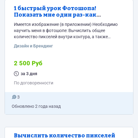
1 быстрый урок Фотошопа!
Показать мне один раз-как
вычислить количество пикселей
Имеется изображение (в приложении) Необходимо
красного цвета на изображении.
научить меня в фотошопе: Вычислить общее
количество пикселей внутри контура, а также
количество пикселей красного цвета. Вообще
Дизайн и Брендинг
неважно в каких единицах вычислять содержимое
контура и красного цвета в пикселях, в квадратных
миллиметрах, в квадратных сантиметрах. Конечная
2 500 Руб
цель-вычислить площадь внутри контура, а также
всю площадь, которую занимает красный цвет. В
за 3 дня
итоге нужны две цифры. Пример: площадь внутри
По договоренности
контура 123680 пикселей,...
3
Обновлено
2 года назад
Вычислить количество пикселей