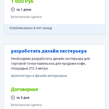
1 000 Руб
Экстерьер торгового павильона будет выполнен в
стиле "под дерево" (образец в приложении). Нужно
за 1 день
грамотно подобрать цветовое решение для логотипа,
Безопасная сделка
для того, чтобы...
Опубликовано
8 лет назад
разработать дизайн экстерьера
Необходимо разработать дизайн экстерьера для
торговой точки-павильона для продажи кофе,
площадью 2*2.3 метра.
Архитектура и Дизайн интерьеров
Договорная
за 3 дня
Безопасная сделка