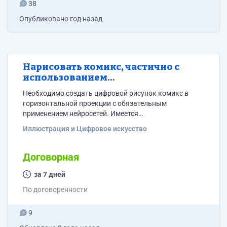
38
Опубликовано
год назад
Нарисовать комикс, частично с
использованием
приложения(нейросети)
Необходимо создать цифровой рисунок комикс в
горизонтальной проекции с обязательным
применением нейросетей. Имеется
материал(фотографии) и стартовый черновик. Весь
Иллюстрация и Цифровое искусство
сюжет можно отрисовать руками, но лица, для
обеспечения максимального портретного сходства-
ОБЯЗАТЕЛЬНО с применением приложений или
Договорная
сайтов, которые преобразуют фото в комикс. Кроме
приложений, которые преобразуют в стиле аниме-
за 7 дней
большие глаза, острые подбородки итд. Другими
По договоренности
словами, нужно использовать только те приложения,
которые натурально переводят фото лица в комикс...
9