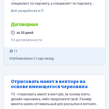
специалист по парсингу, а специалист по парсингу
именно с кадастровой карты. Подробности ТЗ в
Веб-разработка и IT
личке.
Договорная
за 30 дней
По договоренности
11
Опубликовано
2 года назад
Отрисовать макет в векторе на
основе имеющегося черновика
ТЗ –отрисовать макет в векторе, за основу взять
дизайн черновика, либо предложите свой. Размер
макета нужен оптимальный для рассылки в вотсапе.
1. Найти и скачать презентабельные значки