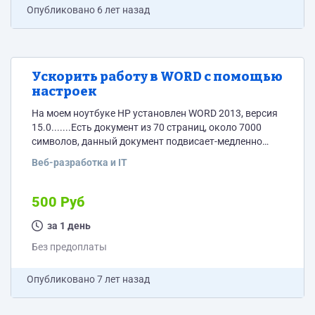
Опубликовано
6 лет назад
Ускорить работу в WORD с помощью
настроек
На моем ноутбуке HP установлен WORD 2013, версия
15.0.......Есть документ из 70 страниц, около 7000
символов, данный документ подвисает-медленно
печатаются и стираются символы, другие действия
Веб-разработка и IT
также выполняются медленно, другие объемные
документы соответственно также. Необходимо через
TEAM VEIWER произвести настройки в WORD на моем
500 Руб
ноутбуке- ускорить работу и устранить подвисание. C
самим ноутбуком ничего делать не нужно. Нужен тот,
за 1 день
кто разбирается именно в настройках в...
Без предоплаты
Опубликовано
7 лет назад