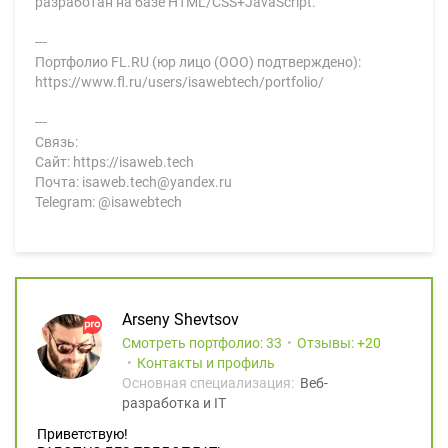
разработан на базе HTML/CSS+JavaScript.
---
Портфолио FL.RU (юр лицо (ООО) подтверждено):
https://www.fl.ru/users/isawebtech/portfolio/
---
Связь:
Сайт: https://isaweb.tech
Почта: isaweb.tech@yandex.ru
Telegram: @isawebtech
Arseny Shevtsov
Смотреть портфолио: 33
Отзывы:
20
Контакты и профиль
Основная специализация:
Веб-
разработка и IT
Приветствую!