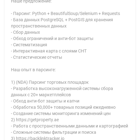
Наше предложение:
- Парсинг: Python + BeautifulSoup/Selenium + Requests
- База данных PostgreSQL + PostGIS для хранения
пространственных данных
- Сбор данных
- Обход ограничений и анти-бот защиты
- Систематизация
- Интерактивная карта с слоями СНТ
- Статистические отчеты
Наш опыт в парсинге:
1) (NDA) Парсинг торговых площадок
- Разработка высоконагруженной системы сбора
данных с 20+ маркетплейсов
- Обход анти-бот защиты и капчи
- Обработка 50,000+ товарных позиций ежедневно
- Создание системы мониторинга изменений цен
2) https://getproperty.ae
- Работа с пространственными данными и картографией
- Сложные системы фильтрации и поиска
3) https://backlinktracker.io