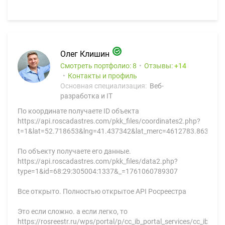
Олег Клишин
Смотреть портфолио: 8
Отзывы:
14
Контакты и профиль
Основная специализация:
Веб-
разработка и IT
По координате получаете ID объекта
https://api.roscadastres.com/pkk_files/coordinates2.php?
t=1&lat=52.718653&lng=41.437342&lat_merc=4612783.863022
По объекту получаете его данные.
https://api.roscadastres.com/pkk_files/data2.php?
type=1&id=68:29:305004:1337&_=1761060789307
Все открыто. Полностью открытое API Росреестра
Это если сложно. а если легко, то
https://rosreestr.ru/wps/portal/p/cc_ib_portal_services/cc_ib_op