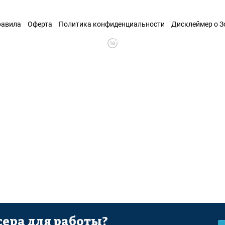
равила
Оферта
Политика конфиденциальности
Дисклеймер о 
ера для работы?