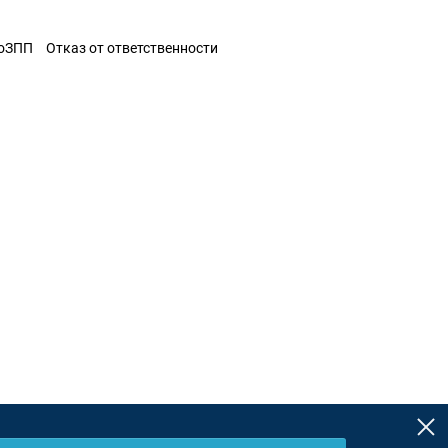
ЗоЗПП
Отказ от ответственности