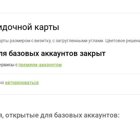
работать дизайн скидочной карты - Задание для фрилансеров #96
идочной карты
рты размером с визитку, с загругленными углами. Цветовое решен
ля базовых аккаунтов закрыт
ервисы с
премиум-аккаунтом
жно
авторизоваться
я, открытые для базовых аккаунтов: