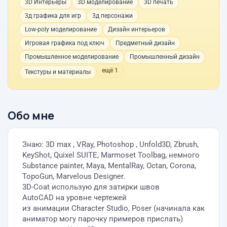
3D Интерьеры
3D моделирование
3D печать
3д графика для игр
3д персонажи
Low-poly моделирование
Дизайн интерьеров
Игровая графика под ключ
Предметный дизайн
Промышленное моделирование
Промышленный дизайн
ещё 1
Текстуры и материалы
Обо мне
Знаю: 3D max , VRay, Photoshop , Unfold3D, Zbrush,
KeyShot, Quixel SUITE, Marmoset Toolbag, немного
Substance painter, Maya, MentalRay, Octan, Corona,
TopoGun, Marvelous Designer.
3D-Coat использую для затирки швов
AutoCAD на уровне чертежей
из анимации Character Studio, Poser (начинала как
аниматор могу парочку примеров прислать)