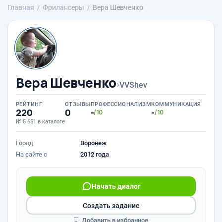
Главная
Фрилансеры
Вера Шевченко
Вера Шевченко
›
VVShev
РЕЙТИНГ
ОТЗЫВЫ
ПРОФЕССИОНАЛИЗМ
КОММУНИКАЦИЯ
220
0
-
-
/10
/10
№ 5 651 в каталоге
Город
Воронеж
На сайте с
2012 года
Начать диалог
Создать задание
Добавить в избранное