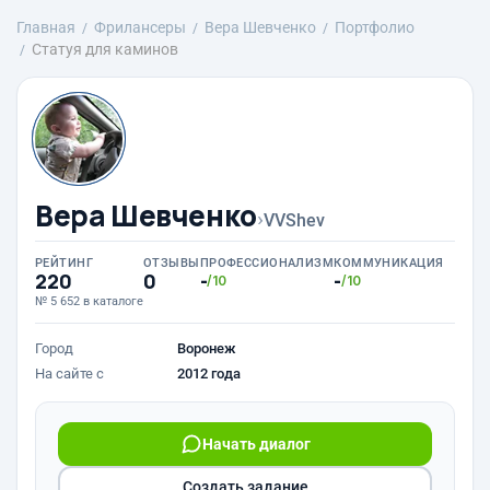
Главная
Фрилансеры
Вера Шевченко
Портфолио
Статуя для каминов
Вера Шевченко
›
VVShev
РЕЙТИНГ
ОТЗЫВЫ
ПРОФЕССИОНАЛИЗМ
КОММУНИКАЦИЯ
220
0
-
-
/10
/10
№ 5 652 в каталоге
Город
Воронеж
На сайте с
2012 года
Начать диалог
Создать задание