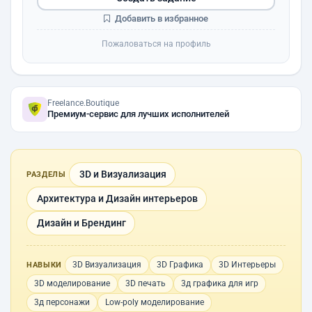
Добавить в избранное
Пожаловаться на профиль
Freelance.Boutique
Премиум-сервис для лучших исполнителей
3D и Визуализация
РАЗДЕЛЫ
Архитектура и Дизайн интерьеров
Дизайн и Брендинг
3D Визуализация
3D Графика
3D Интерьеры
НАВЫКИ
3D моделирование
3D печать
3д графика для игр
3д персонажи
Low-poly моделирование