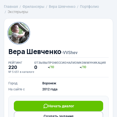
Главная
Фрилансеры
Вера Шевченко
Портфолио
Экстерьеры
Вера Шевченко
›
VVShev
РЕЙТИНГ
ОТЗЫВЫ
ПРОФЕССИОНАЛИЗМ
КОММУНИКАЦИЯ
220
0
-
-
/10
/10
№ 5 651 в каталоге
Город
Воронеж
На сайте с
2012 года
Начать диалог
Создать задание