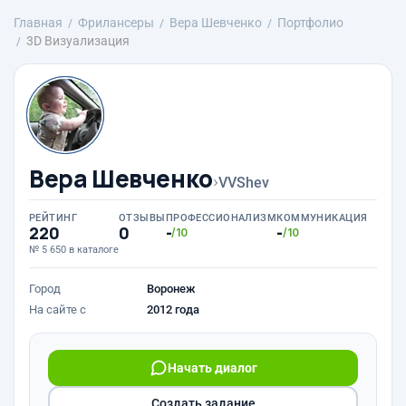
Главная
Фрилансеры
Вера Шевченко
Портфолио
3D Визуализация
Вера Шевченко
›
VVShev
РЕЙТИНГ
ОТЗЫВЫ
ПРОФЕССИОНАЛИЗМ
КОММУНИКАЦИЯ
220
0
-
-
/10
/10
№ 5 650 в каталоге
Город
Воронеж
На сайте с
2012 года
Начать диалог
Создать задание