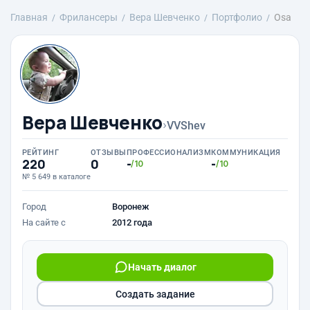
Главная
Фрилансеры
Вера Шевченко
Портфолио
Osa
Вера Шевченко
›
VVShev
РЕЙТИНГ
ОТЗЫВЫ
ПРОФЕССИОНАЛИЗМ
КОММУНИКАЦИЯ
220
0
-
-
/10
/10
№ 5 649 в каталоге
Город
Воронеж
На сайте с
2012 года
Начать диалог
Создать задание