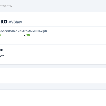
столеты
ко
›
VVShev
ОФЕССИОНАЛИЗМ
КОММУНИКАЦИЯ
-
0
/10
еж
ода