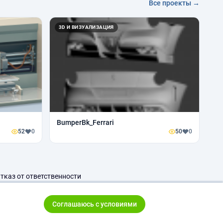
Все проекты →
3D И ВИЗУАЛИЗАЦИЯ
BumperBk_Ferrari
52
0
50
0
тказ от ответственности
Соглашаюсь с условиями