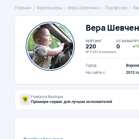
Главная
Фрилансеры
Вера Шевченко
Портфолио
Пи
Вера Шевчен
РЕЙТИНГ
ОТЗЫВЫ
ПР
220
0
-
/1
№ 5 651 в каталоге
Город
Ворон
На сайте с
2012 г
Freelance.Boutique
Премиум-сервис для лучших исполнителей