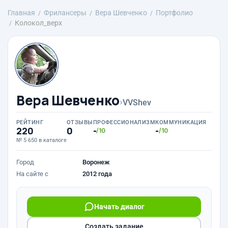
Главная
Фрилансеры
Вера Шевченко
Портфолио
Колокол_верх
Вера Шевченко
›
VVShev
РЕЙТИНГ
ОТЗЫВЫ
ПРОФЕССИОНАЛИЗМ
КОММУНИКАЦИЯ
220
0
-
-
/10
/10
№ 5 650 в каталоге
Город
Воронеж
На сайте с
2012 года
Начать диалог
Создать задание