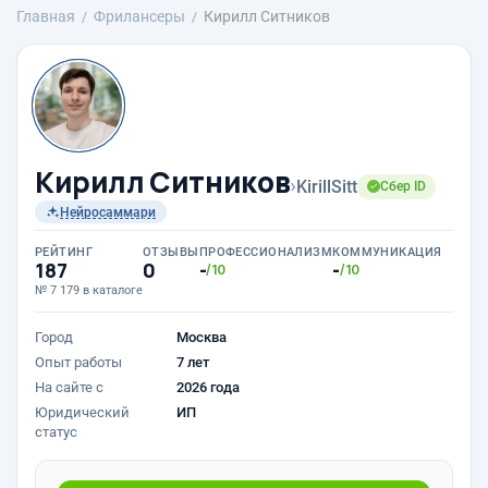
Главная
Фрилансеры
Кирилл Ситников
Кирилл Ситников
›
KirillSitt
Сбер ID
Нейросаммари
РЕЙТИНГ
ОТЗЫВЫ
ПРОФЕССИОНАЛИЗМ
КОММУНИКАЦИЯ
187
0
-
-
/10
/10
№ 7 179 в каталоге
Город
Москва
Опыт работы
7 лет
На сайте с
2026 года
Юридический
ИП
статус