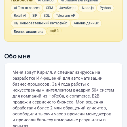
AI Chatbot
AI Chatbot Development
ТЕХНОЛОГИИ
AI Text-to-speech
CRM
JavaScript
Node.js
Python
Retell AI
SIP
SQL
Telegram API
UI/Пользовательский интерфейс
Анализ данных
ещё 3
Бизнес-аналитика
Обо мне
Меня зовут Кирилл, я специализируюсь на
разработке ИИ-решений для автоматизации
бизнес-процессов. За 4 года работы с
искусственным интеллектом внедрил 50+ систем
для компаний из HoReCa, e-commerce, B2B-
продаж и сервисного бизнеса. Мои решения
обработали более 2 млн обращений клиентов,
освободили тысячи часов времени менеджеров
и принесли бизнесу измеримые результаты в
деньгах.