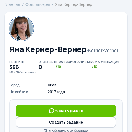
Главная
Фрилансеры
Яна Кернер-Вернер
Яна Кернер-Вернер
›
Kerner-Verner
РЕЙТИНГ
ОТЗЫВЫ
ПРОФЕССИОНАЛИЗМ
КОММУНИКАЦИЯ
366
0
-
-
/10
/10
№ 2 965 в каталоге
Город
Киев
На сайте с
2017 года
Начать диалог
Создать задание
Добавить в избранное