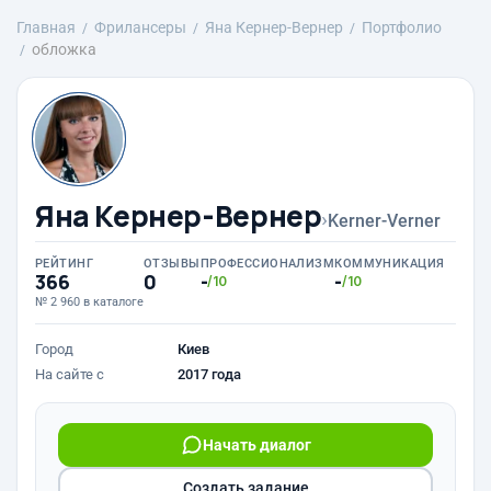
Главная
Фрилансеры
Яна Кернер-Вернер
Портфолио
обложка
Яна Кернер-Вернер
›
Kerner-Verner
РЕЙТИНГ
ОТЗЫВЫ
ПРОФЕССИОНАЛИЗМ
КОММУНИКАЦИЯ
366
0
-
-
/10
/10
№ 2 960 в каталоге
Город
Киев
На сайте с
2017 года
Начать диалог
Создать задание