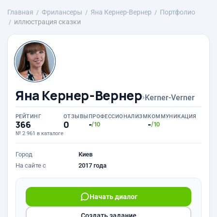
Главная
Фрилансеры
Яна Кернер-Вернер
Портфолио
иллюстрация сказки
Яна Кернер-Вернер
›
Kerner-Verner
РЕЙТИНГ
ОТЗЫВЫ
ПРОФЕССИОНАЛИЗМ
КОММУНИКАЦИЯ
366
0
-
-
/10
/10
№ 2 961 в каталоге
Город
Киев
На сайте с
2017 года
Начать диалог
Создать задание