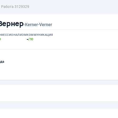
Работа 3129329
Вернер
›
Kerner-Verner
ОФЕССИОНАЛИЗМ
КОММУНИКАЦИЯ
-
0
/10
ода