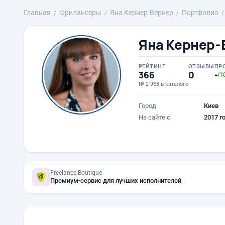
Главная
Фрилансеры
Яна Кернер-Вернер
Портфолио
Яна Кернер-
РЕЙТИНГ
ОТЗЫВЫ
ПР
366
0
-
/1
№ 2 963 в каталоге
Город
Киев
На сайте с
2017 г
Freelance.Boutique
Премиум-сервис для лучших исполнителей