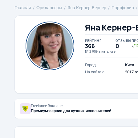
Главная
Фрилансеры
Яна Кернер-Вернер
Портфолио
Яна Кернер-
РЕЙТИНГ
ОТЗЫВЫ
ПР
366
0
-
/1
№ 2 959 в каталоге
Город
Киев
На сайте с
2017 г
Freelance.Boutique
Премиум-сервис для лучших исполнителей