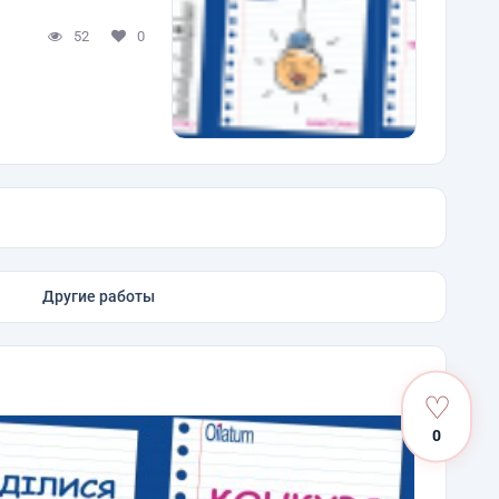
52
0
Другие работы
♡
0