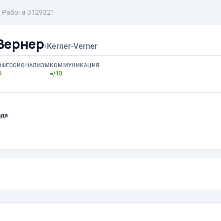
Работа 3129321
Вернер
›
Kerner-Verner
ОФЕССИОНАЛИЗМ
КОММУНИКАЦИЯ
-
0
/10
ода