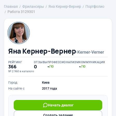
Главная
Фрилансеры
Яна Кернер-Вернер
Портфолио
Работа 3129301
Яна Кернер-Вернер
›
Kerner-Verner
РЕЙТИНГ
ОТЗЫВЫ
ПРОФЕССИОНАЛИЗМ
КОММУНИКАЦИЯ
366
0
-
-
/10
/10
№ 2 960 в каталоге
Город
Киев
На сайте с
2017 года
Начать диалог
Создать задание