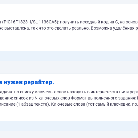
PIC16F1823 -I/SL 1136CA5): получить исходный код на C, на основ
е выставлена, так что это сделать реально. Возможна удалённая 
 нужен рерайтер.
исание (1 абзац текста). Ключевые слова (тот самый ключевик, по