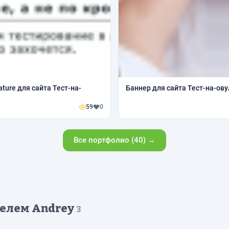
ture для сайта Тест-на-
Баннер для сайта Тест-на-ов
59
0
Все портфолио (40) →
елем Andrey
3