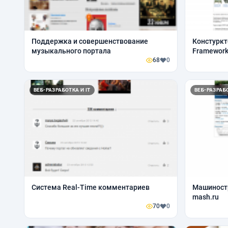
Поддержка и совершенствование
Констуркт
музыкального портала
Framewor
68
0
ВЕБ-РАЗРАБОТКА И IT
ВЕБ-РАЗРАБО
Система Real-Time комментариев
Машиностр
mash.ru
70
0