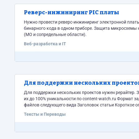
Реверс-инжиниринг PIC платы
Нужно провести реверс-инжиниринг электронной платы (
бинарного кода в одном приборе. Защита микросхемы н
(МО и сопредельные области).
Веб-разработка и IT
Для поддержки нескольких проектов
Для поддержки нескольких проектов нужен рерайтер. Задача: по списку ключевых слов находить в интернете статьи и рерайтить
их до 100% уникальности по content-watch.ru Формат задания: список из N ключевых слов Формат выполненного задания: N txt
файлов следующего вида Заголовок статьи Короткое оп
которому статья). Текст статьи.
Тексты и Переводы