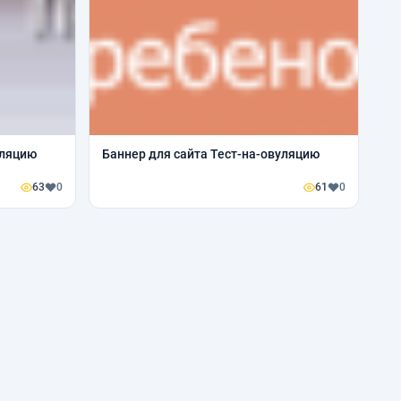
уляцию
Баннер для сайта Тест-на-овуляцию
63
0
61
0