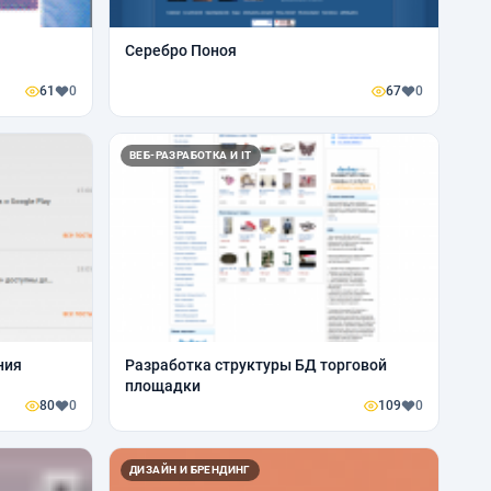
Серебро Поноя
61
0
67
0
ВЕБ-РАЗРАБОТКА И IT
ния
Разработка структуры БД торговой
площадки
80
0
109
0
ДИЗАЙН И БРЕНДИНГ