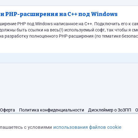
и PHP-расширения на C++ под Windows
ширение PHP под Windows написанное на C++. Подключить его к с
 должны быть ссылки на весь(!) используемый софт, так чтобы я см
на разработку полноценного PHP-расширения (по тематике безопас
исходники расширения Что мне нужно: - руководство по компиляции и установке - рабочая...
Оферта
Политика конфиденциальности
Дисклеймер о ЗоЗПП
О
глашаетесь с условиями
использования файлов cookie