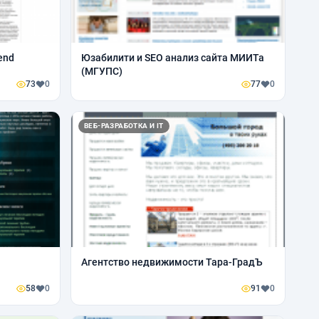
end
Юзабилити и SEO анализ сайта МИИТа
(МГУПС)
73
0
77
0
ВЕБ-РАЗРАБОТКА И IT
Агентство недвижимости Тара-ГрадЪ
58
0
91
0