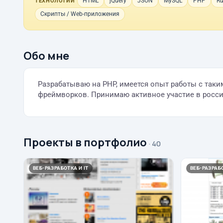
HTML
jQuery
JSON
MySQL
PHP
R
ТЕХНОЛОГИИ
Скрипты / Web-приложения
Обо мне
Разрабатываю на PHP, имеется опыт работы с таки
фреймворков. Принимаю активное участие в росс
Проекты в портфолио
· 40
ВЕБ-РАЗРАБОТКА И IT
ВЕБ-РАЗРАБО