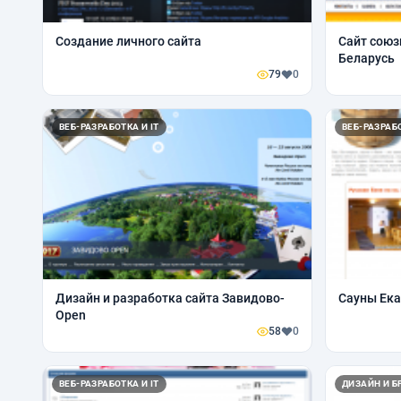
Создание личного сайта
Сайт союз
Беларусь
79
0
ВЕБ-РАЗРАБОТКА И IT
ВЕБ-РАЗРАБО
Дизайн и разработка сайта Завидово-
Сауны Ека
Open
58
0
ВЕБ-РАЗРАБОТКА И IT
ДИЗАЙН И Б