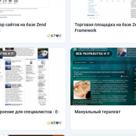
ор сайтов на базе Zend
Торговая площадка на базе Z
k
Framework
67
0
ТКА И IT
ВЕБ-РАЗРАБОТКА И IT
оение для специалистов - E-
Мануальный терапевт
65
0