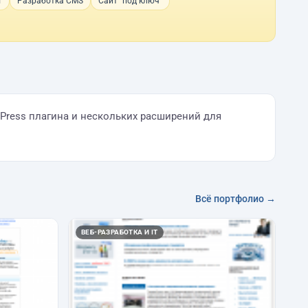
T
Разработка CMS
Сайт "под ключ"
dPress плагина и нескольких расширений для
Всё портфолио →
ВЕБ-РАЗРАБОТКА И IT