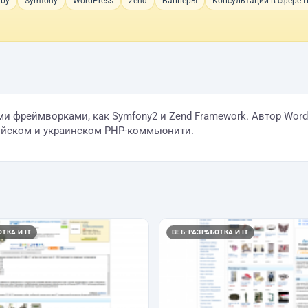
uby
Symfony
WordPress
Zend
Баннеры
Консультации в сфере I
ми фреймворками, как Symfony2 и Zend Framework. Автор Wor
ийском и украинском PHP-коммьюнити.
ТКА И IT
ВЕБ-РАЗРАБОТКА И IT