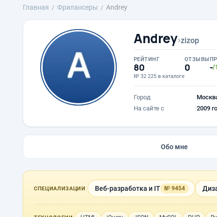
Главная
Фрилансеры
Andrey
Andrey
›
zizop
РЕЙТИНГ
ОТЗЫВЫ
П
80
0
-
/
№ 32 225 в каталоге
Город
Москв
На сайте с
2009 г
Обо мне
Веб-разработка и IT
Диза
№ 9454
СПЕЦИАЛИЗАЦИИ