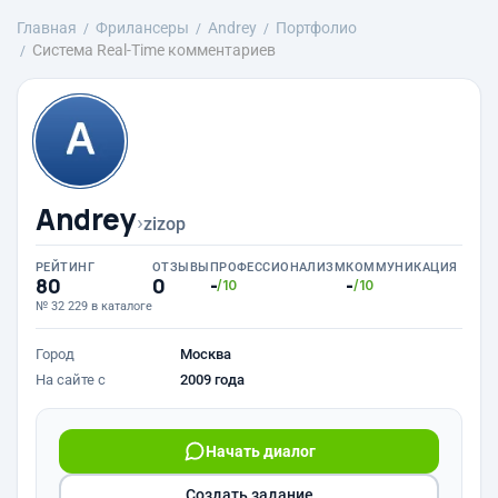
Главная
Фрилансеры
Andrey
Портфолио
Система Real-Time комментариев
Andrey
›
zizop
РЕЙТИНГ
ОТЗЫВЫ
ПРОФЕССИОНАЛИЗМ
КОММУНИКАЦИЯ
80
0
-
-
/10
/10
№ 32 229 в каталоге
Город
Москва
На сайте с
2009 года
Начать диалог
Создать задание