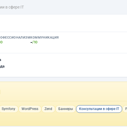
и в сфере IT
РОФЕССИОНАЛИЗМ
КОММУНИКАЦИЯ
-
10
/10
а
ода
Symfony
WordPress
Zend
Баннеры
Консультации в сфере IT