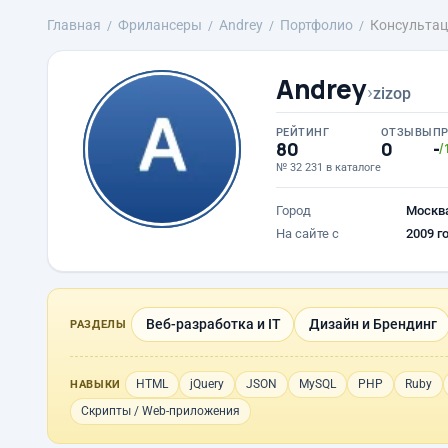
Главная
Фрилансеры
Andrey
Портфолио
Консультаци
Andrey
›
zizop
РЕЙТИНГ
ОТЗЫВЫ
П
80
0
-
/
№ 32 231 в каталоге
Город
Москв
На сайте с
2009 г
Веб-разработка и IT
Дизайн и Брендинг
РАЗДЕЛЫ
HTML
jQuery
JSON
MySQL
PHP
Ruby
НАВЫКИ
Скрипты / Web-приложения