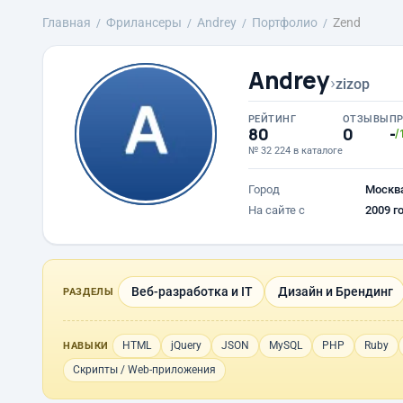
Главная
Фрилансеры
Andrey
Портфолио
Zend
Andrey
›
zizop
РЕЙТИНГ
ОТЗЫВЫ
П
80
0
-
/
№ 32 224 в каталоге
Город
Москв
На сайте с
2009 г
Веб-разработка и IT
Дизайн и Брендинг
РАЗДЕЛЫ
HTML
jQuery
JSON
MySQL
PHP
Ruby
НАВЫКИ
Скрипты / Web-приложения