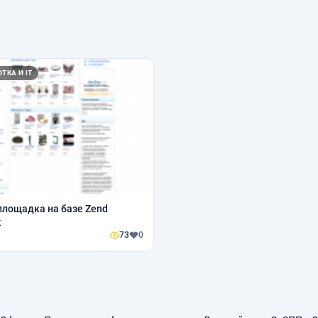
ТКА И IT
площадка на базе Zend
k
73
0