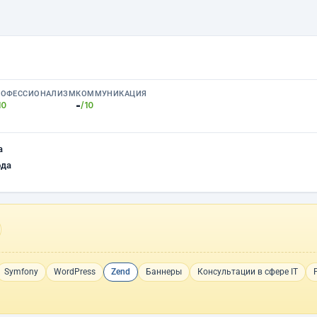
РОФЕССИОНАЛИЗМ
КОММУНИКАЦИЯ
-
10
/10
а
ода
Symfony
WordPress
Zend
Баннеры
Консультации в сфере IT