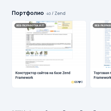
Портфолио
/ Zend
· 40
ВЕБ-РАЗРАБОТКА И IT
ВЕБ-РАЗРАБО
Констурктор сайтов на базе Zend
Торговая 
Framework
Framewor
66
0