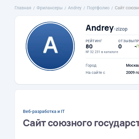
Главная
Фрилансеры
Andrey
Портфолио
Сайт союзн
Andrey
›
zizop
РЕЙТИНГ
ОТЗЫВЫ
П
80
0
-
/
№ 32 231 в каталоге
Город
Москв
На сайте с
2009 г
Веб-разработка и IT
Сайт союзного государс