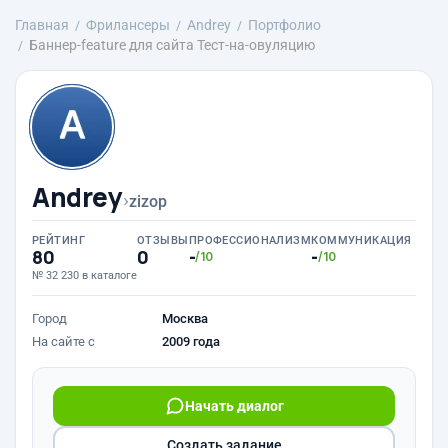
Главная
Фрилансеры
Andrey
Портфолио
Баннер-feature для сайта Тест-на-овуляцию
Andrey
›
zizop
РЕЙТИНГ
ОТЗЫВЫ
ПРОФЕССИОНАЛИЗМ
КОММУНИКАЦИЯ
80
0
-
-
/10
/10
№ 32 230 в каталоге
Город
Москва
На сайте с
2009 года
Начать диалог
Создать задание