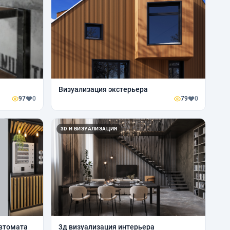
Визуализация экстерьера
97
0
79
0
3D И ВИЗУАЛИЗАЦИЯ
автомата
3д визуализация интерьера