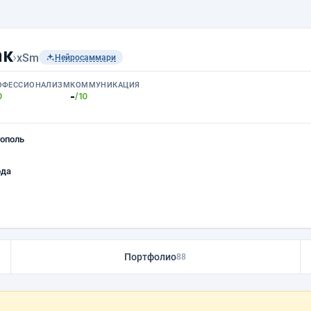
ак
›
xSm
Нейросаммари
ОФЕССИОНАЛИЗМ
КОММУНИКАЦИЯ
-
0
/10
ополь
ода
Портфолио
88