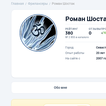
Главная
Фрилансеры
Роман Шостак
Роман Шост
РЕЙТИНГ
ОТЗЫВЫ
ПР
380
0
-
/1
№ 2 855 в каталоге
Город
Севаст
Опыт работы
20 лет
На сайте с
2007 г
Обо мне