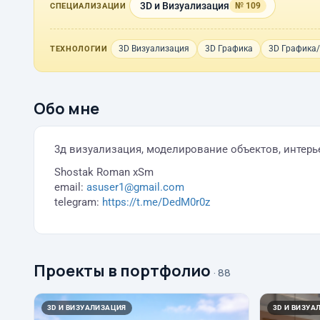
3D и Визуализация
№ 109
СПЕЦИАЛИЗАЦИИ
3D Визуализация
3D Графика
3D Графика
ТЕХНОЛОГИИ
Обо мне
3д визуализация, моделирование объектов, интерь
Shostak Roman xSm
email:
asuser1@gmail.com
telegram:
https://t.me/DedM0r0z
Проекты в портфолио
· 88
3D И ВИЗУАЛИЗАЦИЯ
3D И ВИЗУА