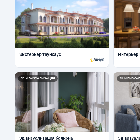
Экстерьер таунхаус
Интерьер 
88
0
3D И ВИЗУАЛИЗАЦИЯ
3D И ВИЗУА
3д визуализация балкона
3д визуал