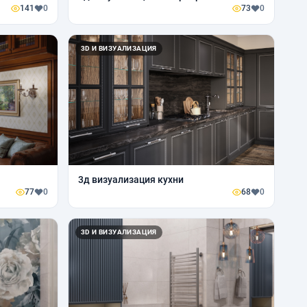
141
0
73
0
3D И ВИЗУАЛИЗАЦИЯ
3д визуализация кухни
77
0
68
0
3D И ВИЗУАЛИЗАЦИЯ