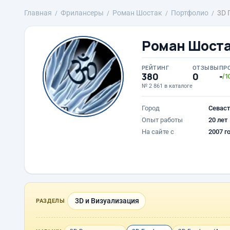
Главная
Фрилансеры
Роман Шостак
Портфолио
3D 
Роман Шост
РЕЙТИНГ
ОТЗЫВЫ
ПР
380
0
-
/1
№ 2 861 в каталоге
Город
Севаст
Опыт работы
20 лет
На сайте с
2007 г
3D и Визуализация
РАЗДЕЛЫ