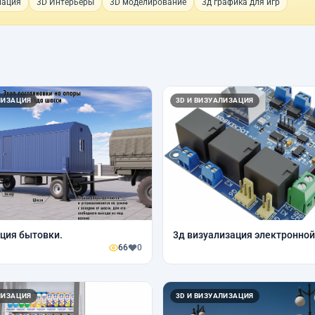
мация
3D Интерьеры
3D моделирование
3д графика для игр
ЛИЗАЦИЯ
3D И ВИЗУАЛИЗАЦИЯ
ция бытовки.
3д визуализация электронно
66
0
ЛИЗАЦИЯ
3D И ВИЗУАЛИЗАЦИЯ