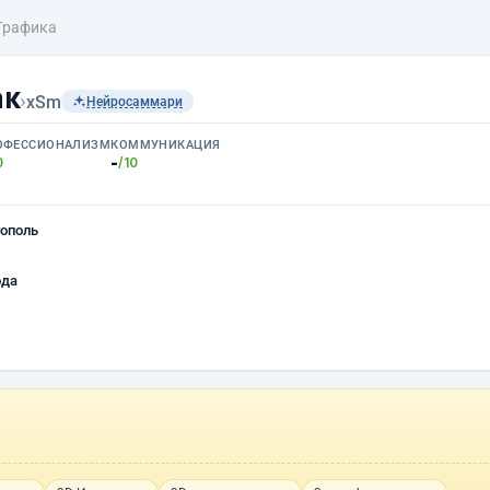
Графика
ак
›
xSm
Нейросаммари
ОФЕССИОНАЛИЗМ
КОММУНИКАЦИЯ
-
0
/10
ополь
ода