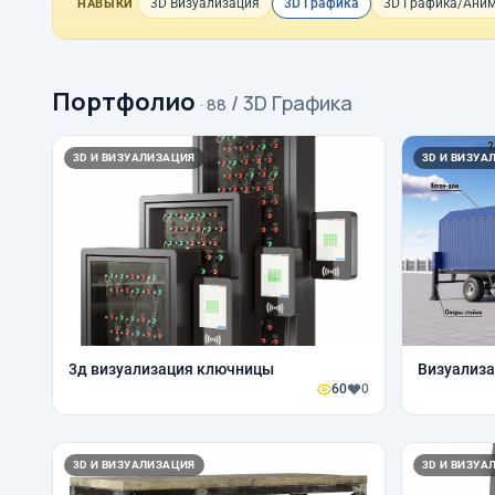
3D Визуализация
3D Графика
3D Графика/Ани
НАВЫКИ
Портфолио
/ 3D Графика
· 88
3D И ВИЗУАЛИЗАЦИЯ
3D И ВИЗУА
3д визуализация ключницы
Визуализа
60
0
3D И ВИЗУАЛИЗАЦИЯ
3D И ВИЗУА