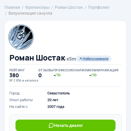
Главная
Фрилансеры
Роман Шостак
Портфолио
Визуализация санузла
Роман Шостак
›
xSm
Нейросаммари
РЕЙТИНГ
ОТЗЫВЫ
ПРОФЕССИОНАЛИЗМ
КОММУНИКАЦИЯ
380
0
-
-
/10
/10
№ 2 856 в каталоге
Город
Севастополь
Опыт работы
20 лет
На сайте с
2007 года
Начать диалог