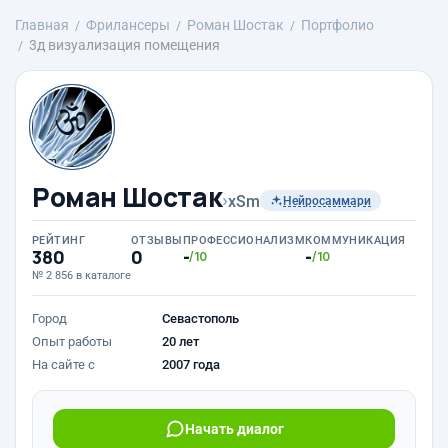
Главная
Фрилансеры
Роман Шостак
Портфолио
3д визуализация помещения
Роман Шостак
›
xSm
Нейросаммари
РЕЙТИНГ
ОТЗЫВЫ
ПРОФЕССИОНАЛИЗМ
КОММУНИКАЦИЯ
380
0
-
-
/10
/10
№ 2 856 в каталоге
Город
Севастополь
Опыт работы
20 лет
На сайте с
2007 года
Начать диалог