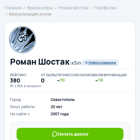
Главная
Фрилансеры
Роман Шостак
Портфолио
Визуализация кухни
Роман Шостак
›
xSm
Нейросаммари
РЕЙТИНГ
ОТЗЫВЫ
ПРОФЕССИОНАЛИЗМ
КОММУНИКАЦИЯ
380
0
-
-
/10
/10
№ 2 856 в каталоге
Город
Севастополь
Опыт работы
20 лет
На сайте с
2007 года
Начать диалог