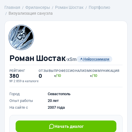
Главная
Фрилансеры
Роман Шостак
Портфолио
Визуализация санузла
Роман Шостак
›
xSm
Нейросаммари
РЕЙТИНГ
ОТЗЫВЫ
ПРОФЕССИОНАЛИЗМ
КОММУНИКАЦИЯ
380
0
-
-
/10
/10
№ 2 859 в каталоге
Город
Севастополь
Опыт работы
20 лет
На сайте с
2007 года
Начать диалог