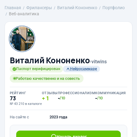
Главная
Фрилансеры
Виталий Кононенко
Портфолио
Веб-аналитика
Виталий Кононенко
›
vitwins
Паспорт верифицирован
Нейросаммари
Работаю качественно и на совесть
РЕЙТИНГ
ОТЗЫВЫ
ПРОФЕССИОНАЛИЗМ
КОММУНИКАЦИЯ
73
1
-
-
/10
/10
№ 43 210 в каталоге
На сайте с
2023 года
Начать диалог