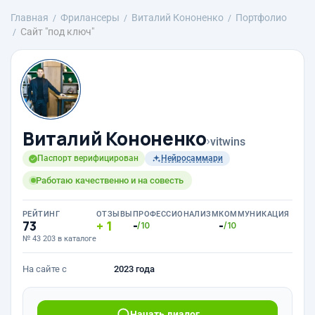
Главная
Фрилансеры
Виталий Кононенко
Портфолио
Сайт "под ключ"
Виталий Кононенко
›
vitwins
Паспорт верифицирован
Нейросаммари
Работаю качественно и на совесть
РЕЙТИНГ
ОТЗЫВЫ
ПРОФЕССИОНАЛИЗМ
КОММУНИКАЦИЯ
73
1
-
-
/10
/10
№ 43 203 в каталоге
На сайте с
2023 года
Начать диалог