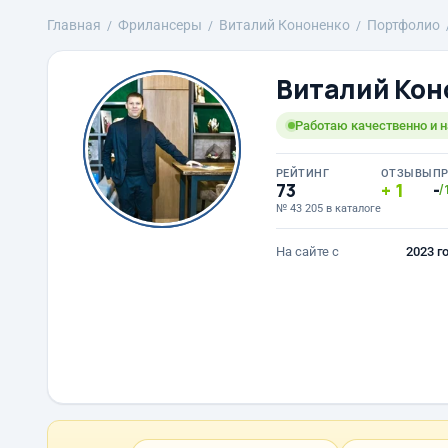
Главная
Фрилансеры
Виталий Кононенко
Портфолио
Виталий Кон
Работаю качественно и н
РЕЙТИНГ
ОТЗЫВЫ
П
73
1
-
/
№ 43 205 в каталоге
На сайте с
2023 г