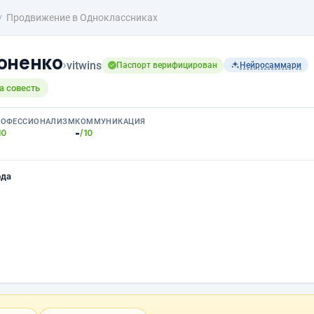
Продвижение в Одноклассниках
оненко
›
vitwins
Паспорт верифицирован
Нейросаммари
а совесть
РОФЕССИОНАЛИЗМ
КОММУНИКАЦИЯ
-
10
/10
ода