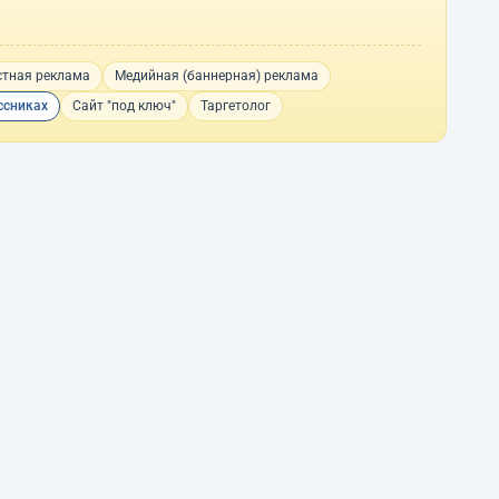
стная реклама
Медийная (баннерная) реклама
ссниках
Сайт "под ключ"
Таргетолог