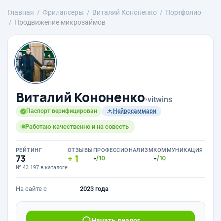
Главная
Фрилансеры
Виталий Кононенко
Портфолио
Продвижение микрозаймов
Виталий Кононенко
›
vitwins
Паспорт верифицирован
Нейросаммари
Работаю качественно и на совесть
РЕЙТИНГ
ОТЗЫВЫ
ПРОФЕССИОНАЛИЗМ
КОММУНИКАЦИЯ
73
1
-
-
/10
/10
№ 43 197 в каталоге
На сайте с
2023 года
Начать диалог