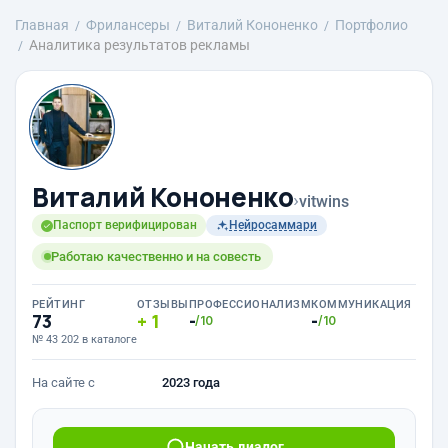
Главная
Фрилансеры
Виталий Кононенко
Портфолио
Аналитика результатов рекламы
Виталий Кононенко
›
vitwins
Паспорт верифицирован
Нейросаммари
Работаю качественно и на совесть
РЕЙТИНГ
ОТЗЫВЫ
ПРОФЕССИОНАЛИЗМ
КОММУНИКАЦИЯ
73
1
-
-
/10
/10
№ 43 202 в каталоге
На сайте с
2023 года
Начать диалог