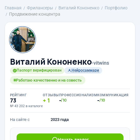
Главная
Фрилансеры
Виталий Кононенко
Портфолио
Продвижение концентра
Виталий Кононенко
›
vitwins
Паспорт верифицирован
Нейросаммари
Работаю качественно и на совесть
РЕЙТИНГ
ОТЗЫВЫ
ПРОФЕССИОНАЛИЗМ
КОММУНИКАЦИЯ
73
1
-
-
/10
/10
№ 43 202 в каталоге
На сайте с
2023 года
Начать диалог