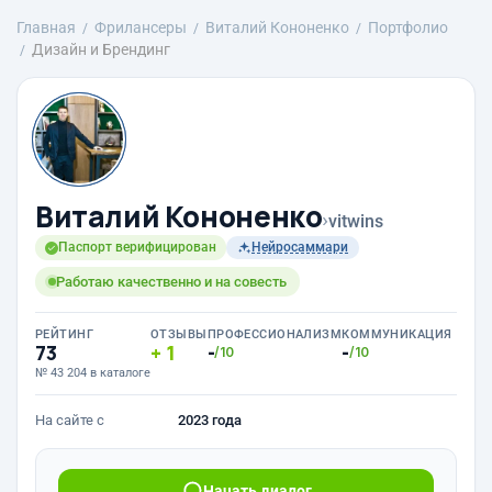
Главная
Фрилансеры
Виталий Кононенко
Портфолио
Дизайн и Брендинг
Виталий Кононенко
›
vitwins
Паспорт верифицирован
Нейросаммари
Работаю качественно и на совесть
РЕЙТИНГ
ОТЗЫВЫ
ПРОФЕССИОНАЛИЗМ
КОММУНИКАЦИЯ
73
1
-
-
/10
/10
№ 43 204 в каталоге
На сайте с
2023 года
Начать диалог