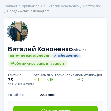
Главная
Фрилансеры
Виталий Кононенко
Портфолио
Продвижение в Instagram
Виталий Кононенко
›
vitwins
Паспорт верифицирован
Нейросаммари
Работаю качественно и на совесть
РЕЙТИНГ
ОТЗЫВЫ
ПРОФЕССИОНАЛИЗМ
КОММУНИКАЦИЯ
73
1
-
-
/10
/10
№ 43 208 в каталоге
На сайте с
2023 года
Начать диалог