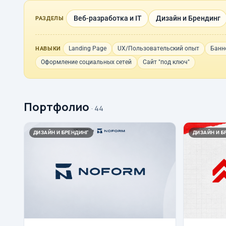
Веб-разработка и IT
Дизайн и Брендинг
РАЗДЕЛЫ
Landing Page
UX/Пользовательский опыт
Банн
НАВЫКИ
Оформление социальных сетей
Сайт "под ключ"
Портфолио
· 44
ДИЗАЙН И БРЕНДИНГ
ДИЗАЙН И Б