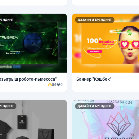
РЕНДИНГ
ДИЗАЙН И БРЕНДИНГ
озыгрыш робота-пылесоса"
Баннер "Кэшбек"
56
0
РЕНДИНГ
ДИЗАЙН И БРЕНДИНГ