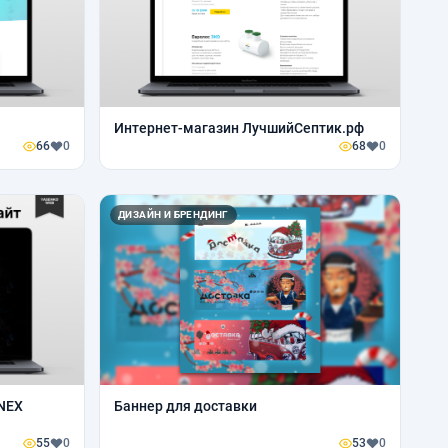
Интернет-магазин ЛучшийСептик.рф
66
0
68
0
ДИЗАЙН И БРЕНДИНГ
NEX
Баннер для доставки
55
0
53
0