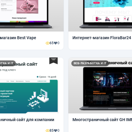
магазин Best Vape
Интернет-магазин FloraBar24
65
0
ТКА И IT
ВЕБ-РАЗРАБОТКА И IT
ничный сайт для компании
Многостраничный сайт GH IM
85
0