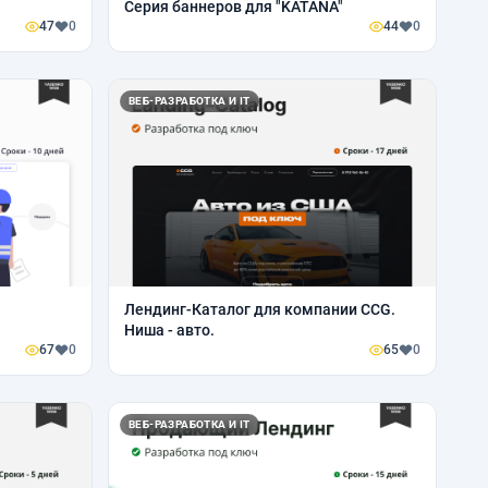
Серия баннеров для "KATANA"
47
0
44
0
ВЕБ-РАЗРАБОТКА И IT
Лендинг-Каталог для компании CCG.
Ниша - авто.
67
0
65
0
ВЕБ-РАЗРАБОТКА И IT