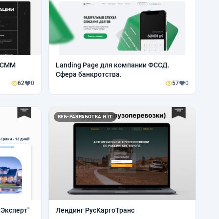
я СММ
Landing Page для компании ФССД.
Сфера банкротства.
62
0
57
0
ВЕБ-РАЗРАБОТКА И IT
йЭксперт"
Лендинг РусКаргоТранс