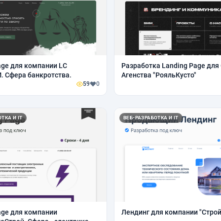
age для компании LC
Разработка Landing Page дл
 Сфера банкротства.
Агенства "РояльКусто"
59
0
ТКА И IT
ВЕБ-РАЗРАБОТКА И IT
age для компании
Лендинг для компании "Стро