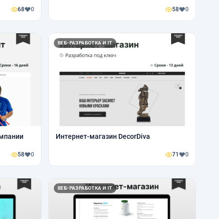
68
0
58
0
ВЕБ-РАЗРАБОТКА И IT
омпании
Интернет-магазин DecorDiva
58
0
71
0
ВЕБ-РАЗРАБОТКА И IT