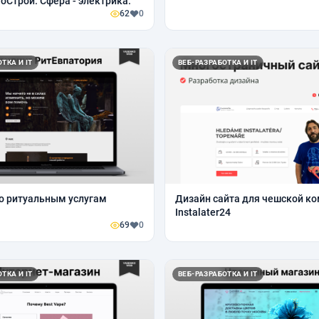
оСтрой. Сфера - электрика.
62
0
ТКА И IT
ВЕБ-РАЗРАБОТКА И IT
о ритуальным услугам
Дизайн сайта для чешской к
Instalater24
69
0
ТКА И IT
ВЕБ-РАЗРАБОТКА И IT