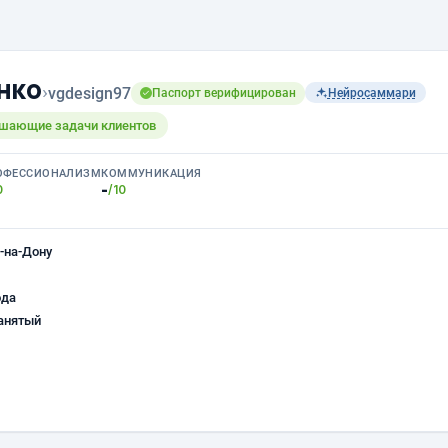
нко
›
vgdesign97
Паспорт верифицирован
Нейросаммари
ешающие задачи клиентов
ОФЕССИОНАЛИЗМ
КОММУНИКАЦИЯ
-
0
/10
-на-Дону
ода
анятый