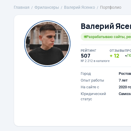
Главная
Фрилансеры
Валерий Ясенко
Портфолио
Валерий Ясе
Разрабатываю сайты, р
РЕЙТИНГ
ОТЗЫВЫ
ПР
507
12
-
/1
№ 2 212 в каталоге
Город
Ростов
Опыт работы
7 лет
На сайте с
2020 г
Юридический
Самоз
статус