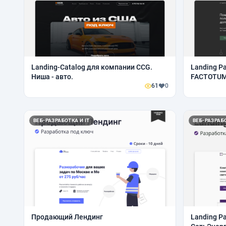
Landing-Catalog для компании CCG.
Landing P
Ниша - авто.
FACTOTUM.
61
0
ВЕБ-РАЗРАБОТКА И IT
ВЕБ-РАЗРАБО
Продающий Лендинг
Landing P