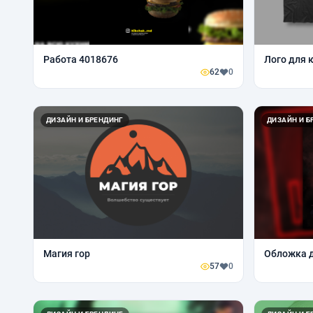
Работа 4018676
Лого для к
62
0
ДИЗАЙН И БРЕНДИНГ
ДИЗАЙН И Б
Магия гор
Обложка д
57
0