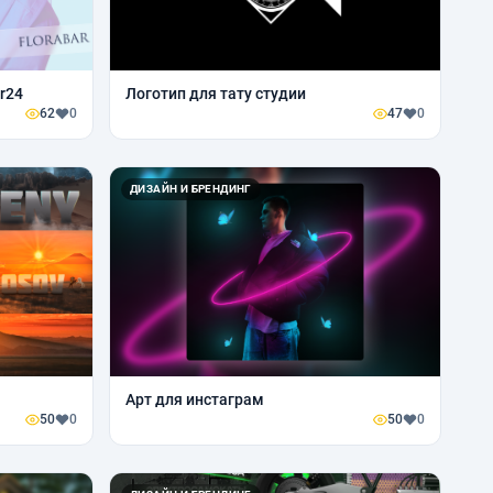
r24
Логотип для тату студии
62
0
47
0
ДИЗАЙН И БРЕНДИНГ
Арт для инстаграм
50
0
50
0