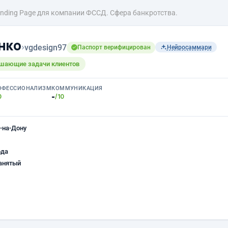
nding Page для компании ФССД. Сфера банкротства.
нко
›
vgdesign97
Паспорт верифицирован
Нейросаммари
ешающие задачи клиентов
ОФЕССИОНАЛИЗМ
КОММУНИКАЦИЯ
-
0
/10
-на-Дону
ода
анятый