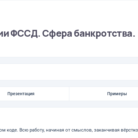
ии ФССД. Сфера банкротства.
Презентация
Примеры
ом коде. Всю работу, начиная от смыслов, заканчивая вёрстк