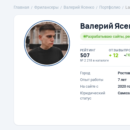
Главная
Фрилансеры
Валерий Ясенко
Портфолио
La
Валерий Ясе
Разрабатываю сайты, р
РЕЙТИНГ
ОТЗЫВЫ
ПР
507
12
-
/1
№ 2 218 в каталоге
Город
Ростов
Опыт работы
7 лет
На сайте с
2020 г
Юридический
Самоз
статус