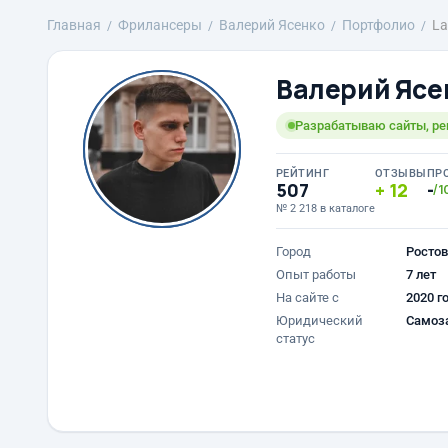
Главная
Фрилансеры
Валерий Ясенко
Портфолио
La
Валерий Ясе
Разрабатываю сайты, р
РЕЙТИНГ
ОТЗЫВЫ
ПР
507
12
-
/1
№ 2 218 в каталоге
Город
Ростов
Опыт работы
7 лет
На сайте с
2020 г
Юридический
Самоз
статус