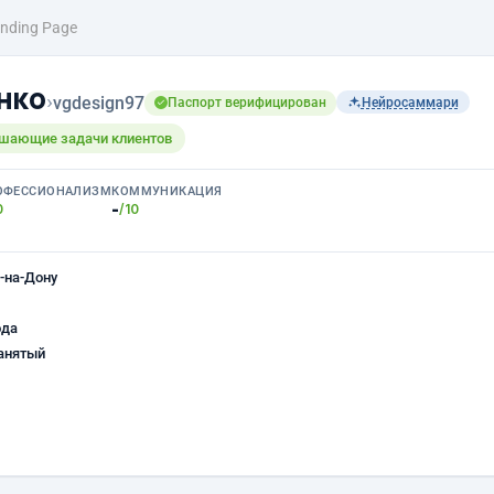
nding Page
нко
›
vgdesign97
Паспорт верифицирован
Нейросаммари
ешающие задачи клиентов
ОФЕССИОНАЛИЗМ
КОММУНИКАЦИЯ
-
0
/10
-на-Дону
ода
анятый