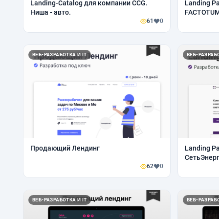
Landing-Catalog для компании CCG.
Landing P
Ниша - авто.
FACTOTUM.
61
0
ВЕБ-РАЗРАБОТКА И IT
ВЕБ-РАЗРАБО
Продающий Лендинг
Landing P
СетьЭнерг
62
0
ВЕБ-РАЗРАБОТКА И IT
ВЕБ-РАЗРАБО