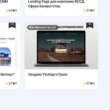
я СММ
Landing Page для компании ФССД.
Сфера банкротства.
62
0
57
0
ВЕБ-РАЗРАБОТКА И IT
йЭксперт"
Лендинг РусКаргоТранс
67
0
57
0