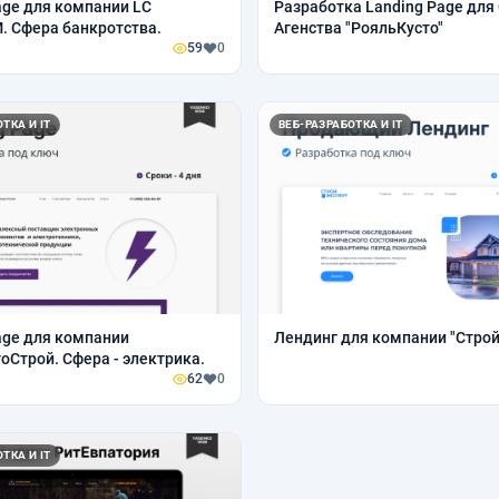
age для компании LC
Разработка Landing Page дл
 Сфера банкротства.
Агенства "РояльКусто"
59
0
ТКА И IT
ВЕБ-РАЗРАБОТКА И IT
age для компании
Лендинг для компании "Стро
оСтрой. Сфера - электрика.
62
0
ТКА И IT