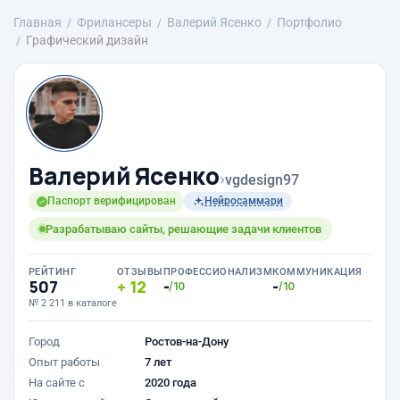
Главная
Фрилансеры
Валерий Ясенко
Портфолио
Графический дизайн
Валерий Ясенко
›
vgdesign97
Паспорт верифицирован
Нейросаммари
Разрабатываю сайты, решающие задачи клиентов
РЕЙТИНГ
ОТЗЫВЫ
ПРОФЕССИОНАЛИЗМ
КОММУНИКАЦИЯ
507
12
-
-
/10
/10
№ 2 211 в каталоге
Город
Ростов-на-Дону
Опыт работы
7 лет
На сайте с
2020 года