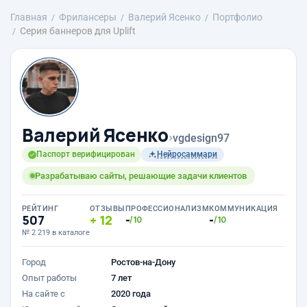
Главная
Фрилансеры
Валерий Ясенко
Портфолио
Серия баннеров для Uplift
Валерий Ясенко
›
vgdesign97
Паспорт верифицирован
Нейросаммари
Разрабатываю сайты, решающие задачи клиентов
РЕЙТИНГ
ОТЗЫВЫ
ПРОФЕССИОНАЛИЗМ
КОММУНИКАЦИЯ
507
12
-
-
/10
/10
№ 2 219 в каталоге
Город
Ростов-на-Дону
Опыт работы
7 лет
На сайте с
2020 года